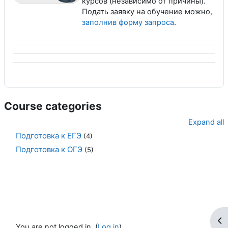
курсов (независимо от причины).
Подать заявку на обучение можно,
заполнив форму запроса
.
Course categories
Expand all
Подготовка к ЕГЭ
(4)
Подготовка к ОГЭ
(5)
Op
You are not logged in. (
Log in
)